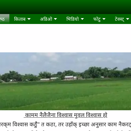
ष्‍ठ
किताब
अडिओ
भिडियो
फोटु
टेक्‍स्‍ट्‍
कामम नैलैजैना विश्‍वास मुवल विश्‍वास हो
्‍वरक्‌म विश्‍वास कर्ठुँ" त कठा, तर उहाँक्‌ इच्‍छा अनुसार काम न