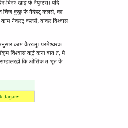
िन-दिनऽ खाइ फे नैपुग्‍टस। यदि
ल चिज कुछु फे नैदेहट्‍ कलसे, का
रक काम नैकरट्‍ कलसे, वाकर विश्‍वास
अनुसार काम कैरख्‍नु। परमेश्‍वरक
्‌म विश्‍वास कर्ठुँ कना बात त, मै
ात सम्‍झलरहो कि ओसिक त भूत फे
ik dagar►