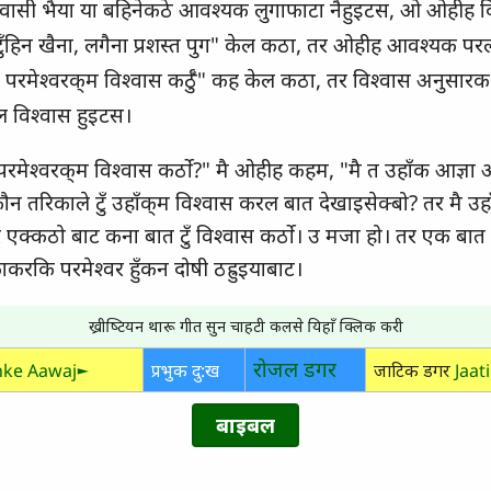
विश्‍वासी भैया या बहिनेकठे आवश्‍यक लुगाफाटा नैहुइटस, ओ ओहीह द
 टुँहिन खैना, लगैना प्रशस्‍त पुग" केल कठा, तर ओहीह आवश्‍यक पर
मै परमेश्‍वरक्‌म विश्‍वास कर्ठुँ" कह केल कठा, तर विश्‍वास अनुसा
 विश्‍वास हुइटस।
 परमेश्‍वरक्‌म विश्‍वास कर्ठो?" मै ओहीह कहम, "मै त उहाँक आज्ञा 
तरिकाले टुँ उहाँक्‌म विश्‍वास करल बात देखाइसेक्‍बो? तर मै उहाँक
वर एक्‍कठो बाट कना बात टुँ विश्‍वास कर्ठो। उ मजा हो। तर एक ब
करकि परमेश्‍वर हुँकन दोषी ठह्रुइयाबाट।
ख्रीष्‍टियन थारू गीत सुन चाहटी कलसे यिहाँ क्‍लिक करी
रोजल डगर
ke Aawaj►
प्रभुक दु:ख
जाटिक डगर
Jaat
बाइबल