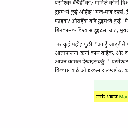
परमेश्‍वर बँचैहीँ का? मानिले कौनो 
टुह्रमध्‍ये कुई ओहीह "मज-मज रह्‌हो,
फाइदा? ओसहेँक यदि टुह्रमध्‍ये कुई "
बिनकामक विश्‍वास हुइटस, उ त, मुवल
तर कुई महीह पुछी, "का टुँ जाट्‍टीसे
आज्ञापालन
f
कर्ना काम बाहेक, और कौन 
आपन कामले देखाइसेक्‍ठुँ।" परमेश्‍
विश्‍वास कर्ठ ओ डरकमार लग्‍लगैठ, का
मनके आवाज
Man